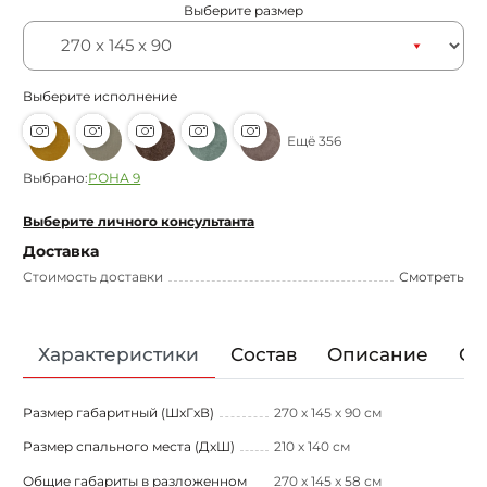
Выберите размер
Выберите исполнение
Ещё 356
Выбрано:
РОНА 9
Выберите личного консультанта
Доставка
Стоимость доставки
Смотреть
Характеристики
Состав
Описание
От
Размер габаритный (ШxГxВ)
270 х 145 х 90 см
Размер спального места (ДxШ)
210 x 140 см
Общие габариты в разложенном
270 x 145 x 58 см