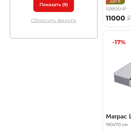
220 б
Показать
(9)
12800 ₽
11000
Сбросить фильтр
-17%
Матрас L
190х70 см