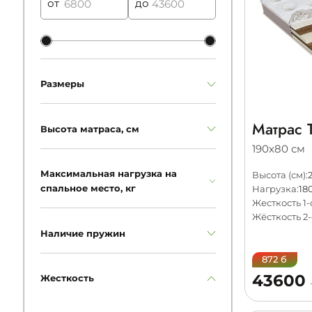
от
до
Размеры
Матрас T
Высота матраса, см
190х80 см
Максимальная нагрузка на
Высота (см):
спальное место, кг
Нагрузка:
180
Жесткость 1-
Жёсткость 2-
Наличие пружин
872 б
43600
Жесткость