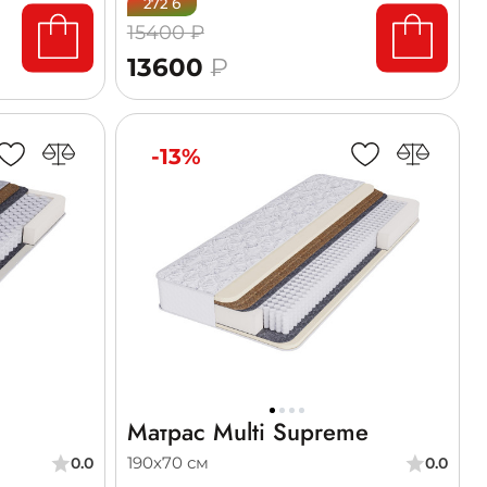
272 б
15400 ₽
13600
₽
-13%
Матрас Multi Supreme
190х70 см
0.0
0.0