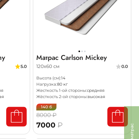
my
Матрас Carlson Mickey
120х60 см
5.0
0.0
Высота (см):
14
Нагрузка:
80 кг
яя
Жесткость 1-ой стороны:
средняя
ая
Жёсткость 2-ой стороны:
высокая
140 б
8000 ₽
7000
₽