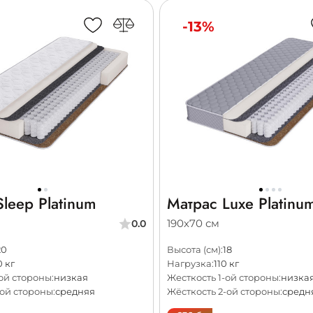
-13%
leep Platinum
Матрас Luxe Platinu
190х70 см
0.0
20
Высота (см):
18
0 кг
Нагрузка:
110 кг
ой стороны:
низкая
Жесткость 1-ой стороны:
низка
ой стороны:
средняя
Жёсткость 2-ой стороны:
средн