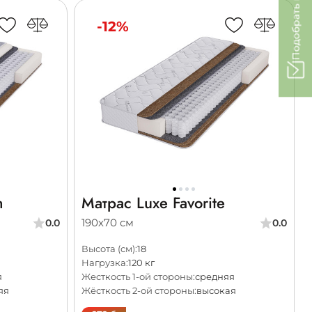
Подобрать матрас
-12%
m
Матрас Luxe Favorite
190х70 см
0.0
0.0
Высота (см):
18
Нагрузка:
120 кг
я
Жесткость 1-ой стороны:
средняя
яя
Жёсткость 2-ой стороны:
высокая