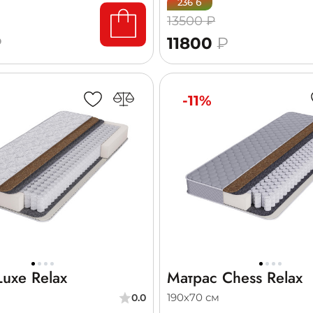
236 б
13500 ₽
₽
11800
₽
-11%
uxe Relax
Матрас Chess Relax
190х70 см
0.0