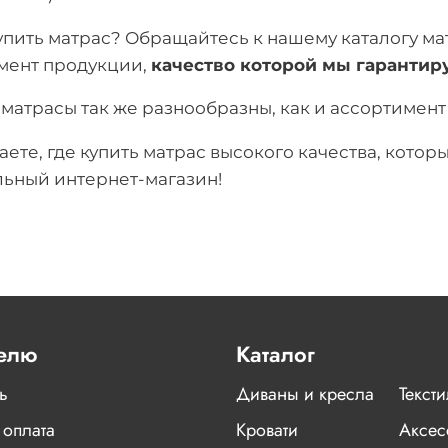
упить матрас? Обращайтесь к нашему каталогу м
мент продукции,
качество которой мы гарантир
 матрасы так же разнообразны, как и ассортимен
аете, где купить матрас высокого качества, кото
ьный интернет-магазин!
елю
Каталог
ь
Диваны и кресла
Текст
 оплата
Кровати
Аксес