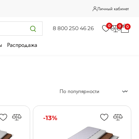
Личный кабинет
0
0
0
8 800 250 46 26
ы
Распродажа
-13%