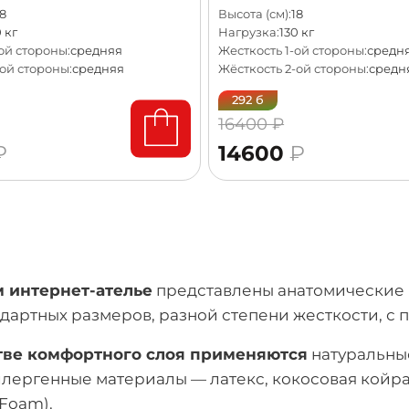
8
Высота (см):
18
 кг
Нагрузка:
130 кг
ой стороны:
средняя
Жесткость 1-ой стороны:
средн
ой стороны:
средняя
Жёсткость 2-ой стороны:
средн
292 б
16400 ₽
₽
14600
₽
 интернет-ателье
представлены анатомические 
ндартных размеров, разной степени жесткости, 
тве комфортного слоя применяются
натуральные
ллергенные материалы — латекс, кокосовая койра
Foam).