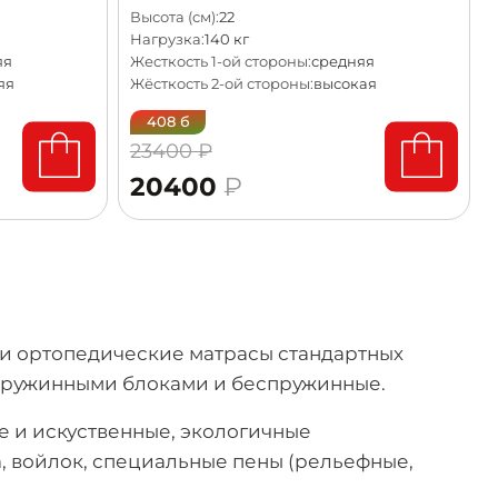
Высота (см):
22
Нагрузка:
140 кг
яя
Жесткость 1-ой стороны:
средняя
яя
Жёсткость 2-ой стороны:
высокая
408 б
23400 ₽
20400
₽
и ортопедические матрасы стандартных
с пружинными блоками и беспружинные.
 и искуственные, экологичные
, войлок, специальные пены (рельефные,