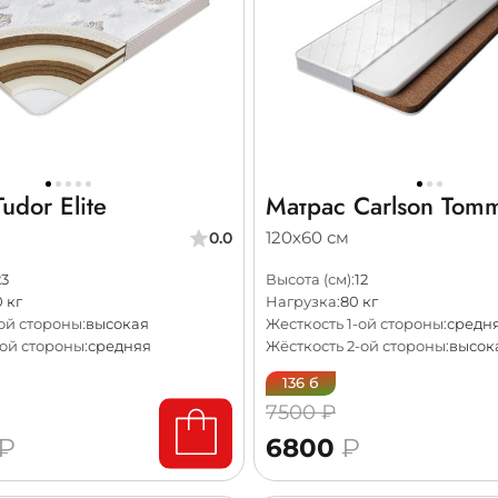
udor Elite
Матрас Carlson Tom
120х60 см
0.0
23
Высота (см):
12
 кг
Нагрузка:
80 кг
ой стороны:
высокая
Жесткость 1-ой стороны:
средн
ой стороны:
средняя
Жёсткость 2-ой стороны:
высок
136 б
7500 ₽
₽
6800
₽