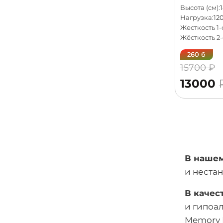
Высота (см):
1
Нагрузка:
120
Жесткость 1-
Жёсткость 2-
260 б
15700 ₽
13000
В нашем
и неста
В качес
и гипоа
Memory 