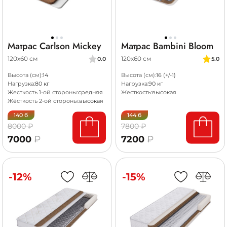
Матрас Carlson Mickey
Матрас Bambini Bloom
120х60 см
120х60 см
0.0
5.0
Высота (см):
14
Высота (см):
16 (+/-1)
Нагрузка:
80 кг
Нагрузка:
90 кг
Жесткость 1-ой стороны:
средняя
Жесткость:
высокая
Жёсткость 2-ой стороны:
высокая
140 б
144 б
8000 ₽
7800 ₽
7000
₽
7200
₽
-12%
-15%