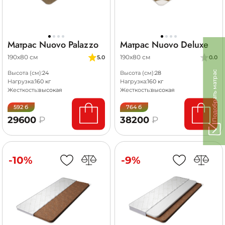
Матрас Nuovo Palazzo
Матрас Nuovo Deluxe
190х80 см
190х80 см
5.0
0.0
Подобрать матрас
Высота (см):
24
Высота (см):
28
Нагрузка:
160 кг
Нагрузка:
160 кг
Жесткость:
высокая
Жесткость:
высокая
592 б
764 б
29600
₽
38200
₽
-10%
-9%