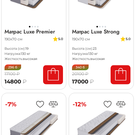
Матрас Luxe Premier
Матрас Luxe Strong
190х70 см
190х70 см
5.0
5.0
Высота (см):
19
Высота (см):
23
Нагрузка:
130 кг
Нагрузка:
130 кг
Жесткость:
высокая
Жесткость:
высокая
296 б
340 б
17100 ₽
20100 ₽
14800
₽
17000
₽
-7%
-12%