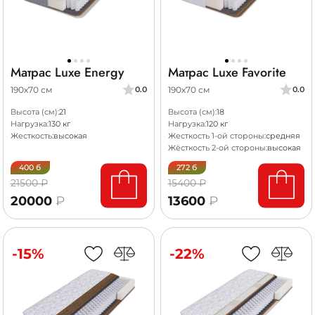
Матрас Luxe Energy
Матрас Luxe Favorite
190х70 см
190х70 см
0.0
0.0
Высота (см):
21
Высота (см):
18
Нагрузка:
130 кг
Нагрузка:
120 кг
Жесткость:
высокая
Жесткость 1-ой стороны:
средняя
Жёсткость 2-ой стороны:
высокая
400 б
272 б
21500 ₽
15400 ₽
20000
₽
13600
₽
-15%
-22%