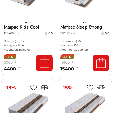
Матрас Kids Cool
Матрас Sleep Strong
120х60 см
190х70 см
0.0
0.0
Высота (см):
13
Высота (см):
25
Нагрузка:
90 кг
Нагрузка:
120 кг
Жесткость:
высокая
Жесткость:
высокая
88 б
308 б
5000 ₽
18100 ₽
4400
₽
15400
₽
-13%
-15%