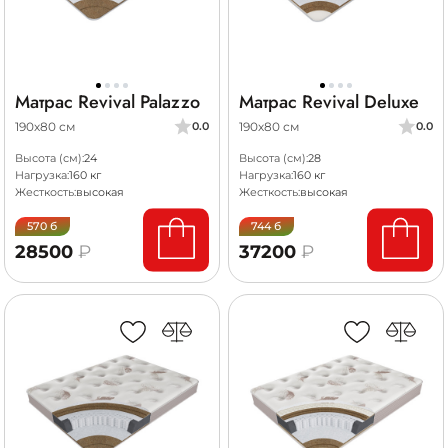
Матрас Revival Palazzo
Матрас Revival Deluxe
190х80 см
190х80 см
0.0
0.0
Высота (см):
24
Высота (см):
28
Нагрузка:
160 кг
Нагрузка:
160 кг
Жесткость:
высокая
Жесткость:
высокая
570 б
744 б
28500
₽
37200
₽