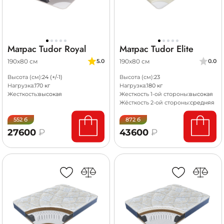
Матрас Tudor Royal
Матрас Tudor Elite
190х80 см
190х80 см
5.0
0.0
Высота (см):
24 (+/-1)
Высота (см):
23
Нагрузка:
170 кг
Нагрузка:
180 кг
Жесткость:
высокая
Жесткость 1-ой стороны:
высокая
Жёсткость 2-ой стороны:
средняя
552 б
872 б
27600
₽
43600
₽