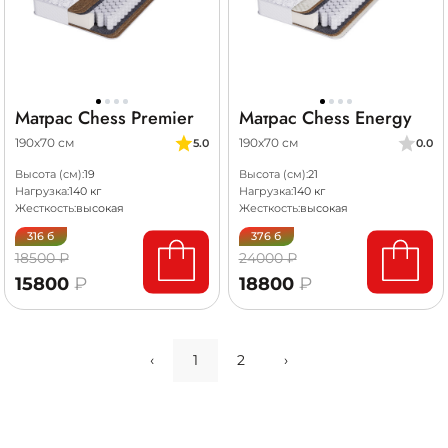
Матрас Chess Premier
Матрас Chess Energy
190х70 см
190х70 см
5.0
0.0
Высота (см):
19
Высота (см):
21
Нагрузка:
140 кг
Нагрузка:
140 кг
Жесткость:
высокая
Жесткость:
высокая
316 б
376 б
18500 ₽
24000 ₽
15800
₽
18800
₽
‹
1
2
›