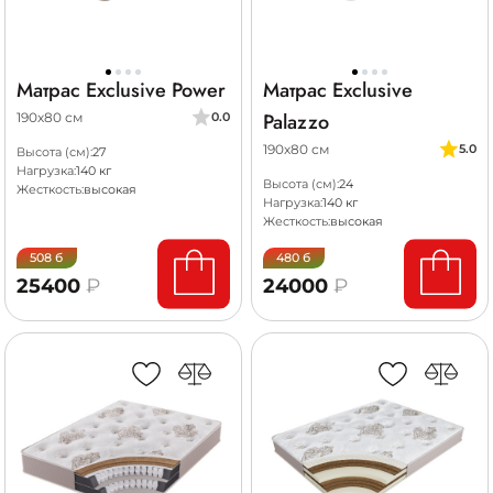
Матрас Exclusive Power
Матрас Exclusive
Palazzo
190х80 см
0.0
190х80 см
5.0
Высота (см):
27
Нагрузка:
140 кг
Высота (см):
24
Жесткость:
высокая
Нагрузка:
140 кг
Жесткость:
высокая
508 б
480 б
25400
₽
24000
₽