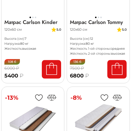
Матрас Carlson Kinder
Матрас Carlson Tommy
120х60 см
120х60 см
5.0
5.0
Высота (см):
7
Высота (см):
12
Нагрузка:
80 кг
Нагрузка:
80 кг
Жесткость:
высокая
Жесткость 1-ой стороны:
средняя
Жёсткость 2-ой стороны:
высокая
108 б
136 б
6000 ₽
7500 ₽
5400
₽
6800
₽
-13%
-8%