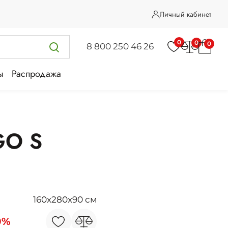
Личный кабинет
0
0
0
8 800 250 46 26
ы
Распродажа
GO S
160x280x90 см
0%