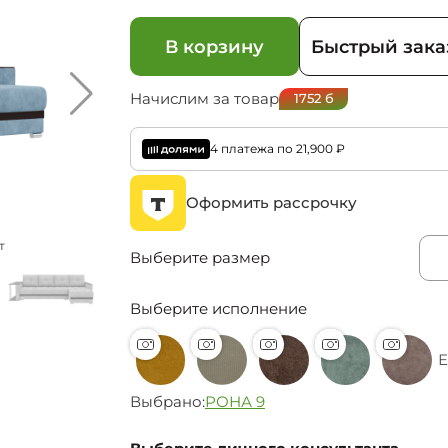
В корзину
Быстрый зака
Начислим за товар
1752
б
4 платежа по
21,900
₽
Оформить рассрочку
т
В данном исполнении изображен
Выберите размер
Выберите исполнение
Е
Выбрано:
РОНА 9