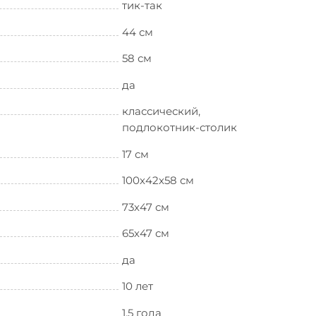
тик-так
44 см
58 см
да
классический,
подлокотник-столик
17 см
100х42х58 см
73х47 см
65х47 см
да
10 лет
1,5 года