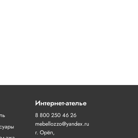
Интернет-ателье
иль
8 800 250 46 26
mebellozzo@yandex.ru
суары
г. Орёл,
одажа