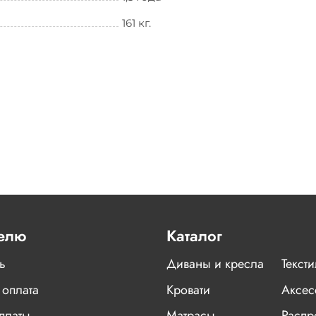
161 кг.
елю
Каталог
ь
Диваны и кресла
Текст
 оплата
Кровати
Аксес
платы
Матрасы
Распр