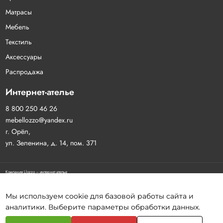
Матрасы
Мебель
Текстиль
Аксессуары
Распродажа
Интернет-ателье
8 800 250 46 26
mebellozzo@yandex.ru
г. Орёл,
ул. Зеленина, д. 14, пом. 371
Компания Llozzo – интернет ателье
Договор-оферта
Политика конфиденциальности
Согласие на обработку персональных данных
Мы используем cookie для базовой работы сайта и
аналитики. Выберите параметры обработки данных.
Разработка сайта:
Инфо-Сити