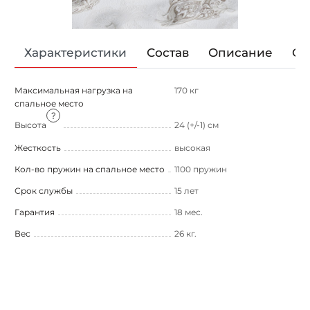
Характеристики
Состав
Описание
От
Максимальная нагрузка на
170 кг
спальное место
Высота
24 (+/-1) см
Жесткость
высокая
Кол-во пружин на спальное место
1100 пружин
Срок службы
15 лет
Гарантия
18 мес.
Вес
26 кг.