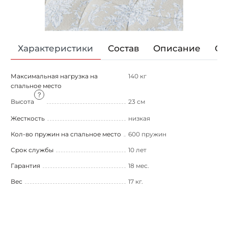
Характеристики
Состав
Описание
От
Максимальная нагрузка на
140 кг
спальное место
Высота
23 см
Жесткость
низкая
Кол-во пружин на спальное место
600 пружин
Срок службы
10 лет
Гарантия
18 мес.
Вес
17 кг.