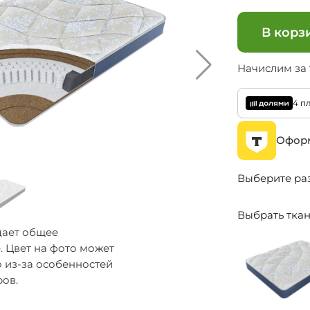
В корз
Начислим за
4 п
Оформ
Выберите ра
Выбрать тка
дает общее
. Цвет на фото может
о из-за особенностей
ов.