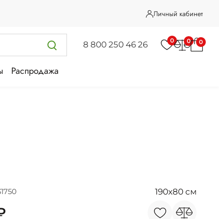
Личный кабинет
0
0
0
8 800 250 46 26
ы
Распродажа
190x80 см
31750
₽