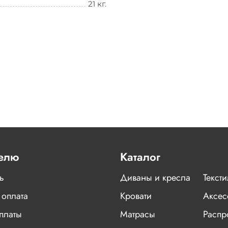
21 кг.
елю
Каталог
ь
Диваны и кресла
Текст
 оплата
Кровати
Аксес
платы
Матрасы
Распр