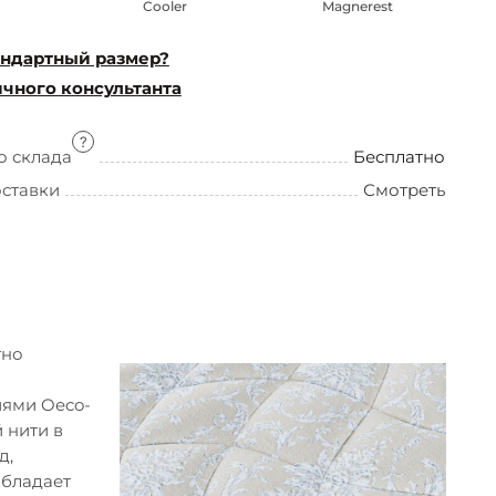
Cooler
Magnerest
ндартный размер?
чного консультанта
о склада
Бесплатно
оставки
Смотреть
тно
иями Oeco-
 нити в
д,
обладает