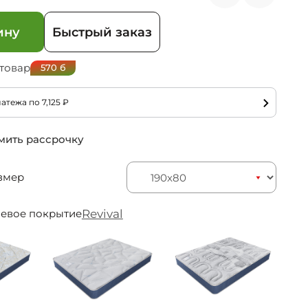
ину
Быстрый заказ
 товар
570
б
латежа по
7,125
₽
ить рассрочку
змер
Revival
невое покрытие