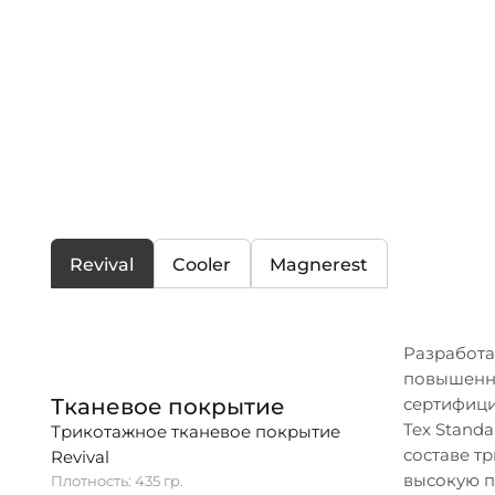
Revival
Cooler
Magnerest
Разработа
повышенно
Тканевое покрытие
сертифици
Tex Stand
Трикотажное тканевое покрытие
составе т
Revival
высокую п
Плотность: 435 гр.