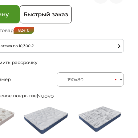
ину
Быстрый заказ
 товар
824
б
латежа по
10,300
₽
ить рассрочку
змер
Nuovo
невое покрытие