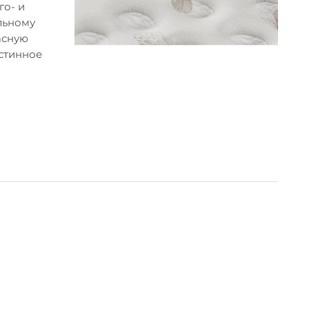
го- и
льному
асную
истинное