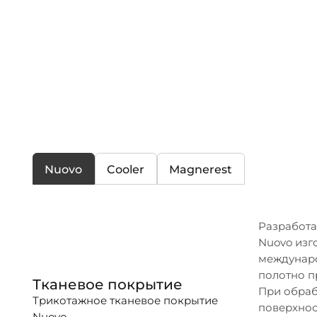
Nuovo
Cooler
Magnerest
Разработа
Nuovo изг
междунаро
полотно п
Тканевое покрытие
При обраб
Трикотажное тканевое покрытие
поверхнос