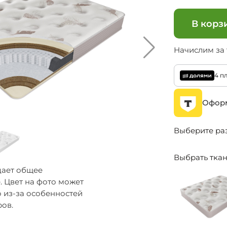
В корз
Начислим за
4 п
Оформ
Выберите ра
Выбрать тка
дает общее
. Цвет на фото может
о из-за особенностей
ов.