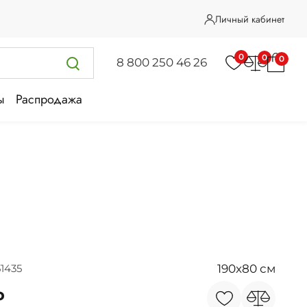
Личный кабинет
0
0
0
8 800 250 46 26
ы
Распродажа
190x80 см
1435
₽