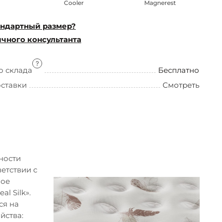
Cooler
Magnerest
ндартный размер?
чного консультанта
о склада
Бесплатно
оставки
Смотреть
ности
етствии с
ное
l Silk».
ся на
йства: