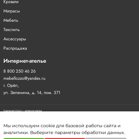
Кровати
Матрасы
Мебель
Текстиль
Аксессуары
Распродажа
Интернет-ателье
8 800 250 46 26
mebellozzo@yandex.ru
г. Орёл,
ул. Зеленина, д. 14, пом. 371
Компания Llozzo – интернет ателье
Договор-оферта
Политика конфиденциальности
Согласие на обработку персональных данных
Мы используем cookie для базовой работы сайта и
аналитики. Выберите параметры обработки данных.
Разработка сайта:
Инфо-Сити