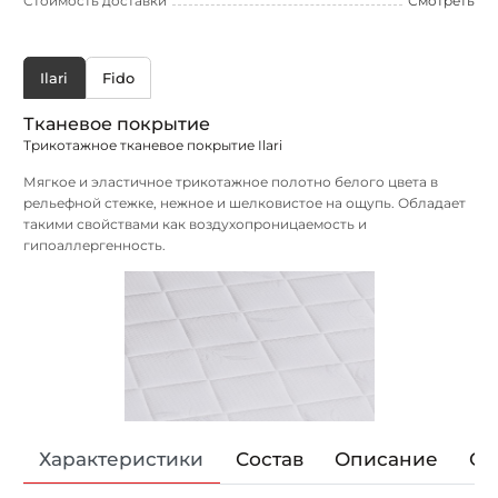
Стоимость доставки
Смотреть
Ilari
Fido
Тканевое покрытие
Трикотажное тканевое покрытие Ilari
Мягкое и эластичное трикотажное полотно белого цвета в
рельефной стежке,
нежное и шелковистое на ощупь. Обладает
такими свойствами как воздухопроницаемость и
гипоаллергенность.
Характеристики
Состав
Описание
От