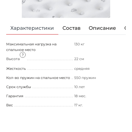
Характеристики
Состав
Описание
От
Максимальная нагрузка на
130 кг
спальное место
Высота
22 см
Жесткость
средняя
Кол-во пружин на спальное место
550 пружин
Срок службы
10 лет
Гарантия
18 мес.
Вес
17 кг.