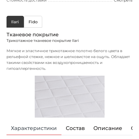
Стоимость доставки
Смотреть
Ilari
Fido
Тканевое покрытие
Трикотажное тканевое покрытие Ilari
Мягкое и эластичное трикотажное полотно белого цвета в
рельефной стежке,
нежное и шелковистое на ощупь. Обладает
такими свойствами как воздухопроницаемость и
гипоаллергенность.
Характеристики
Состав
Описание
От