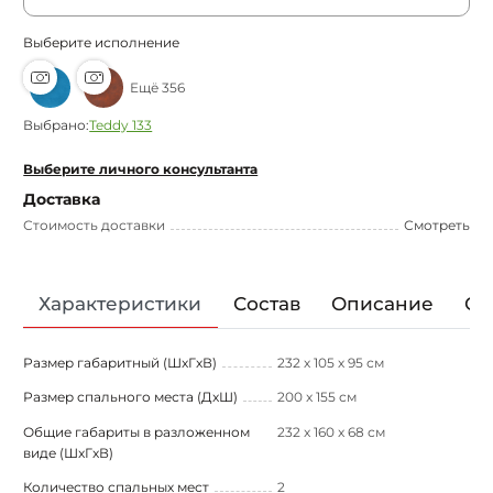
Выберите исполнение
Ещё 356
Выбрано:
Teddy 133
Выберите личного консультанта
Доставка
Стоимость доставки
Смотреть
Характеристики
Состав
Описание
От
Размер габаритный (ШxГxВ)
232 х 105 х 95 см
Размер спального места (ДxШ)
200 x 155 см
Общие габариты в разложенном
232 x 160 x 68 см
виде (ШxГxВ)
Количество спальных мест
2