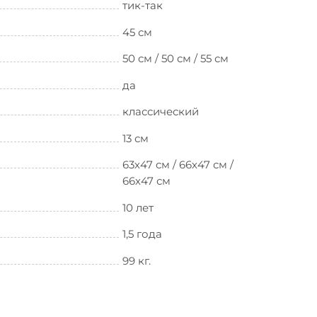
тик-так
45 см
50 см / 50 см / 55 см
да
классический
13 см
63х47 см / 66х47 см /
66х47 см
10 лет
1,5 года
99 кг.